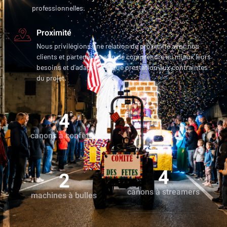
professionnelles.
Proximité
Nous privilégions une relation de proximité avec nos
clients et partenaires afin de comprendre au mieux leurs
besoins et d’adapter chaque prestation aux contraintes
du projet.
4
canons à confettis
4
2
canons à streamers
machines à bulles