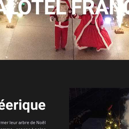
ALOTEL FRAN
féerique
ormer leur arbre de Noël