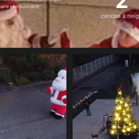
2
aire et inoubliable.
canons à nei