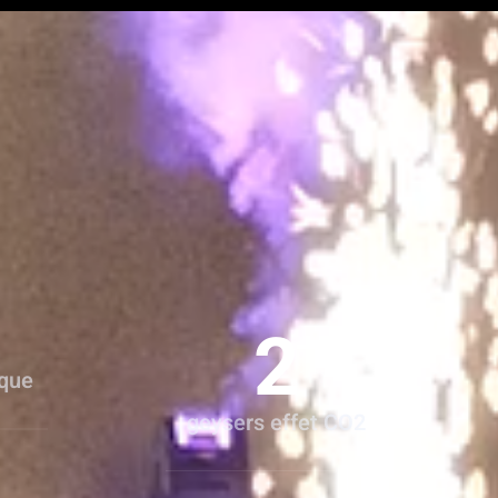
2
ique
geysers effet CO2