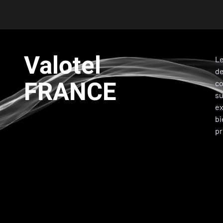
Valotel
Le
de
FRANCE
co
su
ex
bi
pr