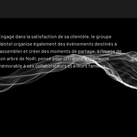
ngagé dans la satisfaction de sa clientèle, le groupe
Valotel organise également des événements destinés à
rassembler et créer des moments de partage, à l’image de
son arbre de Noël, pensé pour offrir une expérience
émorable à ses collaborateurs et à leurs familles.